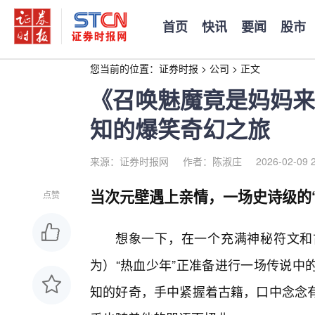
首页
快讯
要闻
股市
您当前的位置：
证券时报
>
公司
>
正文
《召唤魅魔竟是妈妈来
知的爆笑奇幻之旅
来源：证券时报网
作者：陈淑庄
2026-02-09 
当次元壁遇上亲情，一场史诗级的
点赞
想象一下，在一个充满神秘符文和
为）“热血少年”正准备进行一场传说中
知的好奇，手中紧握着古籍，口中念念