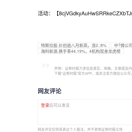
活动：【
8cjVGdkyAuHwSRRkeCZXbTJ
特斯拉股.价创逾八月新高，涨2.;8%
中?微公司
海科新源,换手率44.19%，4机构现身龙虎榜
声明：证券时报力求信息真实、准确，文章提及内
下载“证券时报”官方APP，或关注官方微信公众
网友评论
登录
后可以发言
网友评论仅供其表达个人看法，并不表明证券时报立场